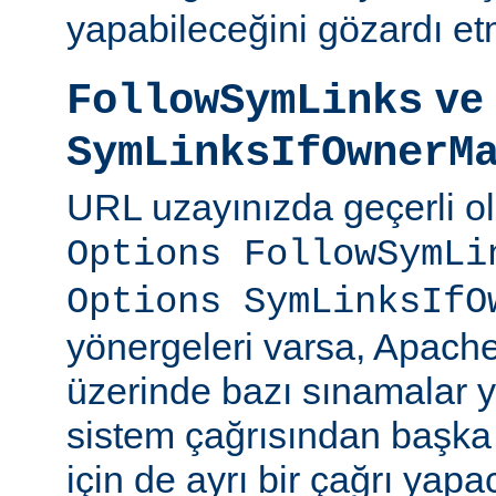
yapabileceğini gözardı et
ve
FollowSymLinks
SymLinksIfOwnerM
URL uzayınızda geçerli o
Options FollowSymLi
Options SymLinksIfO
yönergeleri varsa, Apach
üzerinde bazı sınamalar y
sistem çağrısından başka
için de ayrı bir çağrı yapac