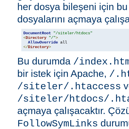
her dosya bileşeni için b
dosyalarını açmaya çalışa
DocumentRoot
"/siteler/htdocs"
<
Directory
"/"
>
AllowOverride
</
Directory
>
Bu durumda
/index.ht
bir istek için Apache,
/.h
v
/siteler/.htaccess
/siteler/htdocs/.ht
açmaya çalışacaktır. Çö
durumu
FollowSymLinks