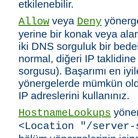
etkilenebilir.
veya
yönerge
Allow
Deny
yerine bir konak veya alan 
iki DNS sorguluk bir bedel
normal, diğeri IP taklidin
sorgusu). Başarımı en iyi
yönergelerde mümkün old
IP adreslerini kullanınız.
yöner
HostnameLookups
<Location "/server-