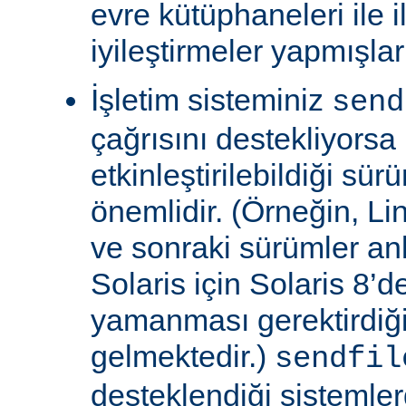
evre kütüphaneleri ile il
iyileştirmeler yapmışla
İşletim sisteminiz
send
çağrısını destekliyors
etkinleştirilebildiği sü
önemlidir. (Örneğin, Lin
ve sonraki sürümler an
Solaris için Solaris 8’
yamanması gerektirdiğ
gelmektedir.)
sendfil
desteklendiği sistemle