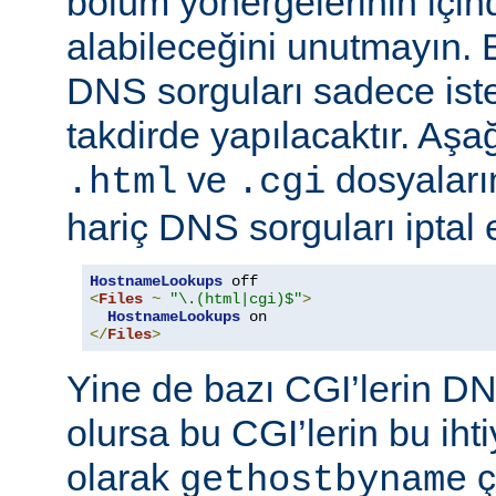
bölüm yönergelerinin için
alabileceğini unutmayın. 
DNS sorguları sadece istek
takdirde yapılacaktır. Aşa
ve
dosyaların
.html
.cgi
hariç DNS sorguları iptal 
HostnameLookups
<
Files
~
"\.(html|cgi)$"
>
HostnameLookups
</
Files
>
Yine de bazı CGI’lerin DNS
olursa bu CGI’lerin bu iht
olarak
ç
gethostbyname