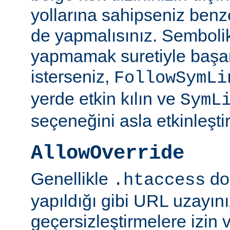
yollarına sahipseniz benze
de yapmalısınız. Semboli
yapmamak suretiyle başar
isterseniz,
FollowSymLi
yerde etkin kılın ve
SymL
seçeneğini asla etkinleşti
AllowOverride
Genellikle
do
.htaccess
yapıldığı gibi URL uzayın
geçersizleştirmelere izin