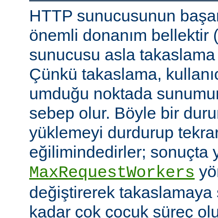
HTTP sunucusunun başarı
önemli donanım bellektir
sunucusu asla takaslama
Çünkü takaslama, kullanıc
umduğu noktada sunumu
sebep olur. Böyle bir duru
yüklemeyi durdurup tekra
eğilimindedirler; sonuçta 
yön
MaxRequestWorkers
değiştirerek takaslamaya
kadar çok çocuk süreç ol