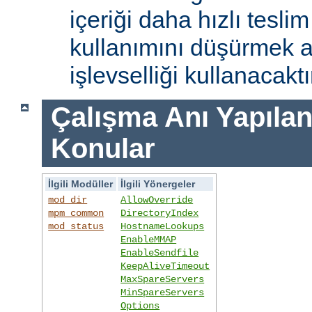
içeriği daha hızlı tesli
kullanımını düşürmek 
işlevselliği kullanacaktı
Çalışma Anı Yapıland
Konular
İlgili Modüller
İlgili Yönergeler
mod_dir
AllowOverride
mpm_common
DirectoryIndex
mod_status
HostnameLookups
EnableMMAP
EnableSendfile
KeepAliveTimeout
MaxSpareServers
MinSpareServers
Options