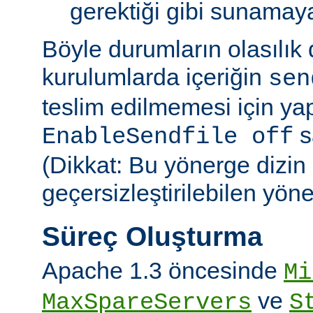
gerektiği gibi sunamayab
Böyle durumların olasılık
kurulumlarda içeriğin
sen
teslim edilmemesi için ya
sa
EnableSendfile off
(Dikkat: Bu yönerge dizin
geçersizleştirilebilen yön
Süreç Oluşturma
Apache 1.3 öncesinde
Mi
ve
MaxSpareServers
S