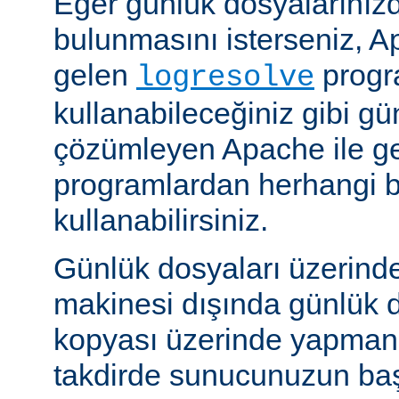
Eğer günlük dosyalarınızd
bulunmasını isterseniz, Ap
gelen
progr
logresolve
kullanabileceğiniz gibi gü
çözümleyen Apache ile g
programlardan herhangi bi
kullanabilirsiniz.
Günlük dosyaları üzerind
makinesi dışında günlük d
kopyası üzerinde yapmanız
takdirde sunucunuzun baş