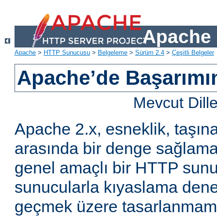
Apache 
Apache
>
HTTP Sunucusu
>
Belgeleme
>
Sürüm 2.4
>
Çeşitli Belgeler
Apache’de Başarımın 
Mevcut Dill
Apache 2.x, esneklik, taşına
arasında bir denge sağlama
genel amaçlı bir HTTP sun
sunucularla kıyaslama den
geçmek üzere tasarlanmam