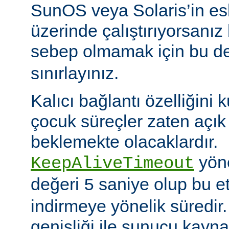
SunOS veya Solaris’in es
üzerinde çalıştırıyorsanız
sebep olmamak için bu d
sınırlayınız.
Kalıcı bağlantı özelliğini 
çocuk süreçler zaten açık 
beklemekte olacaklardır.
yöne
KeepAliveTimeout
değeri
saniye olup bu et
5
indirmeye yönelik süredir
genişliği ile sunucu kayna