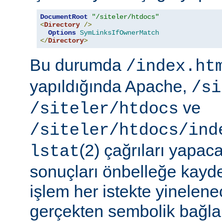
DocumentRoot
"/siteler/htdocs"
<
Directory
/>
Options
SymLinksIfOwnerMatch
</
Directory
>
Bu durumda
/index.ht
yapıldığında Apache,
/si
ve
/siteler/htdocs
/siteler/htdocs/ind
(2) çağrıları yapaca
lstat
sonuçları önbelleğe kayd
işlem her istekte yinelene
gerçekten sembolik bağlar