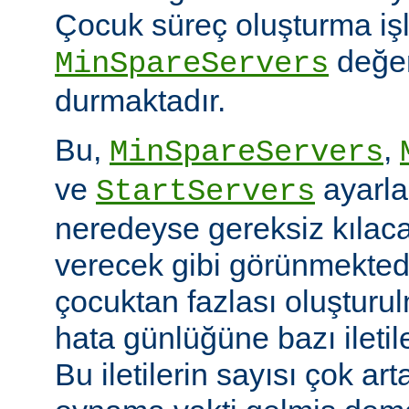
Çocuk süreç oluşturma iş
değer
MinSpareServers
durmaktadır.
Bu,
,
MinSpareServers
ve
ayarla
StartServers
neredeyse gereksiz kılaca
verecek gibi görünmekted
çocuktan fazlası oluştur
hata günlüğüne bazı ileti
Bu iletilerin sayısı çok ar