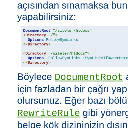
açısından sınamaksa bun
yapabilirsiniz:
DocumentRoot
"/siteler/htdocs"
<
Directory
"/"
>
Options
FollowSymLinks
</
Directory
>
<
Directory
"/siteler/htdocs"
>
Options
-FollowSymLinks
+SymLinksIfOwnerMat
</
Directory
>
Böylece
a
DocumentRoot
için fazladan bir çağrı ya
olursunuz. Eğer bazı böl
gibi yöner
RewriteRule
belge kök dizininizin dış