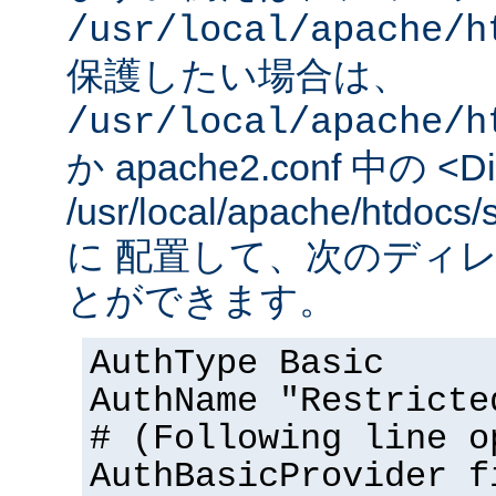
/usr/local/apache/h
保護したい場合は、
/usr/local/apache/h
か apache2.conf 中の <Dir
/usr/local/apache/htd
に 配置して、次のディ
とができます。
AuthType Basic
AuthName "Restricte
# (Following line o
AuthBasicProvider f