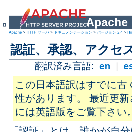
Apach
Apache
>
HTTP サーバ
>
ドキュメンテーション
>
バージョン 2.4
>
H
認証、承認、アクセ
翻訳済み言語:
en
|
e
この日本語訳はすでに古
性があります。 最近更
には英語版をご覧下さい
「認証」とは、誰かが自分