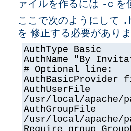
ァイルを作るには
を
-c
ここで次のようにして
.
を 修正する必要があり
AuthType Basic
AuthName "By Invita
# Optional line:
AuthBasicProvider f
AuthUserFile
/usr/local/apache/p
AuthGroupFile
/usr/local/apache/p
Require group Group