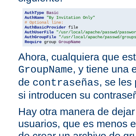
AuthType
Basic
AuthName
"By Invitation Only"
# Optional line:
AuthBasicProvider
AuthUserFile
"/usr/local/apache/passwd/passwo
AuthGroupFile
"/usr/local/apache/passwd/group
Require
 group 
GroupName
Ahora, cualquiera que est
, y tiene una 
GroupName
de
, se les
contraseñas
si introducen su contrase
Hay otra manera de dejar 
usuarios, que es menos es
de crear un archivo de gr