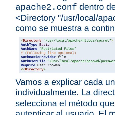
dentro de
apache2.conf
<Directory "/usr/local/apa
como se muestra a contin
<
Directory
"/usr/local/apache/htdocs/secret"
>
AuthType
Basic
AuthName
"Restricted Files"
# (Following line optional)
AuthBasicProvider
AuthUserFile
"/usr/local/apache/passwd/passwo
Require
</
Directory
>
Vamos a explicar cada una
individualmente. La direc
selecciona el método que
autenticar al usuario. E