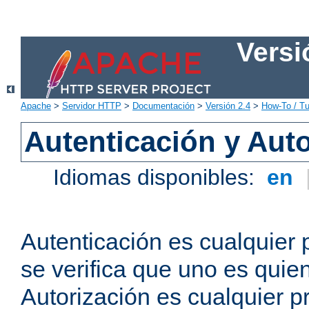
Versi
Apache
>
Servidor HTTP
>
Documentación
>
Versión 2.4
>
How-To / Tu
Autenticación y Aut
Idiomas disponibles:
en
Autenticación es cualquier 
se verifica que uno es quien
Autorización es cualquier p