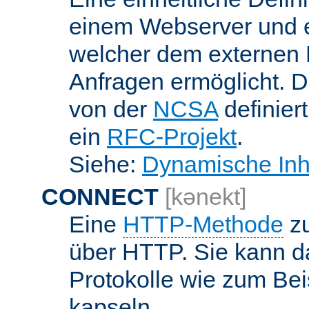
einem Webserver und 
welcher dem externen
Anfragen ermöglicht. Di
von der
NCSA
definier
ein
RFC-Projekt
.
Siehe:
Dynamische Inh
CONNECT
[kənekt]
Eine
HTTP-Methode
zu
über HTTP. Sie kann d
Protokolle wie zum Bei
kapseln.