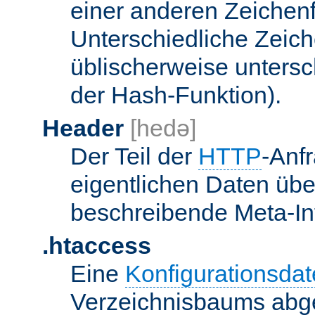
einer anderen Zeichenf
Unterschiedliche Zeic
üblischerweise unters
der Hash-Funktion).
Header
[hedə]
Der Teil der
HTTP
-Anf
eigentlichen Daten über
beschreibende Meta-Inf
.htaccess
Eine
Konfigurationsdat
Verzeichnisbaums abge