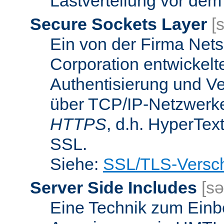
Lastverteilung vor dem
Secure Sockets Layer
[
Ein von der Firma Ne
Corporation entwickelt
Authentisierung und V
über TCP/IP-Netzwerke.
HTTPS
, d.h. HyperTex
SSL.
Siehe:
SSL/TLS-Versch
Server Side Includes
[sə
Eine Technik zum Einb