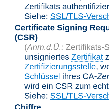
Zertifikats authentifizier
Siehe:
SSL/TLS-Versch
Certificate Signing Req
(CSR)
(
Anm.d.Ü.:
Zertifikats-
unsigniertes
Zertifikat
z
Zertifizierungsstelle
, w
Schlüssel
ihres CA-
Zer
wird ein CSR zum echte
Siehe:
SSL/TLS-Versch
Chiffre