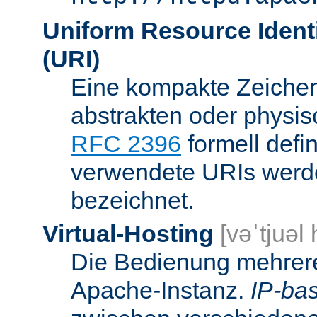
Uniform Resource Identi
(URI)
Eine kompakte Zeichenf
abstrakten oder physis
RFC 2396
formell defi
verwendete URIs werde
bezeichnet.
Virtual-Hosting
[vəˈtjuəl
Die Bedienung mehrere
Apache-Instanz.
IP-bas