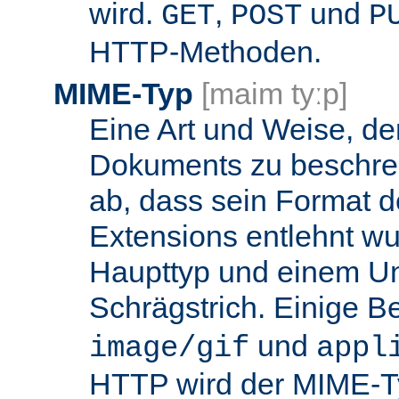
wird.
,
und
GET
POST
P
HTTP-Methoden.
MIME-Typ
[maim tyːp]
Eine Art und Weise, de
Dokuments zu beschrei
ab, dass sein Format d
Extensions entlehnt wu
Haupttyp und einem Unt
Schrägstrich. Einige B
und
image/gif
appl
HTTP wird der MIME-T