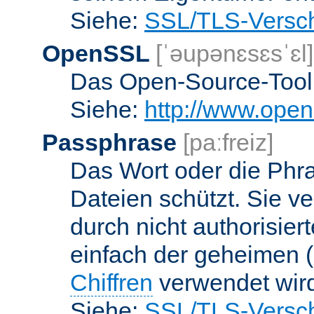
Siehe:
SSL/TLS-Versch
OpenSSL
[ˈəupənɛsɛsˈɛl]
Das Open-Source-Toolk
Siehe:
http://www.open
Passphrase
[paːfreiz]
Das Wort oder die Phra
Dateien schützt. Sie v
durch nicht authorisier
einfach der geheimen (
Chiffren
verwendet wir
Siehe:
SSL/TLS-Versch