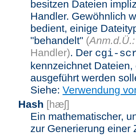
besitzen Dateien impli
Handler. Gewöhnlich w
bedient, einige Dateit
"behandelt"
(
Anm.d.Ü.:
Handler)
. Der
cgi-sc
kennzeichnet Dateien, 
ausgeführt werden soll
Siehe:
Verwendung vo
Hash
[hæʃ]
Ein mathematischer, u
zur Generierung einer 