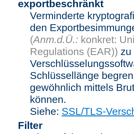
exportbeschränkt
Verminderte kryptograf
den Exportbesimmungen
(
Anm.d.Ü.:
konkret: Uni
Regulations (EAR))
zu 
Verschlüsselungssoftwa
Schlüssellänge begren
gewöhnlich mittels Bru
können.
Siehe:
SSL/TLS-Versch
Filter