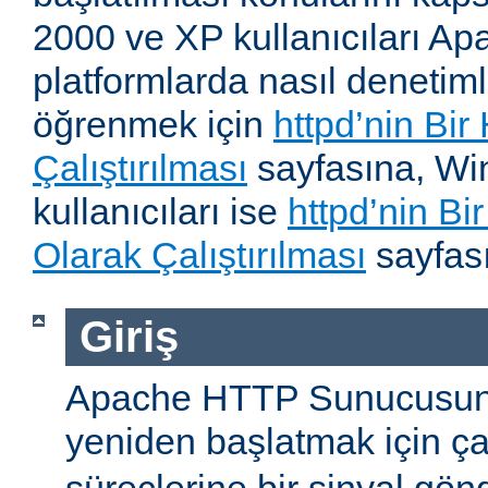
2000 ve XP kullanıcıları A
platformlarda nasıl denetiml
öğrenmek için
httpd’nin Bir
Çalıştırılması
sayfasına, W
kullanıcıları ise
httpd’nin B
Olarak Çalıştırılması
sayfası
Giriş
Apache HTTP Sunucusun
yeniden başlatmak için ç
süreçlerine bir sinyal gön