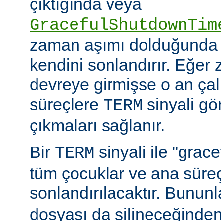
çıktığında veya
GracefulShutdownTim
zaman aşımı dolduğunda 
kendini sonlandırır. Eğer
devreye girmişse o an ça
süreçlere
sinyali g
TERM
çıkmaları sağlanır.
Bir
sinyali ile "grac
TERM
tüm çocuklar ve ana sür
sonlandırılacaktır. Bununla
dosyası da silineceğinden