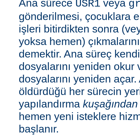
Ana sürece
veya
USR1
g
gönderilmesi, çocuklara e
işleri bitirdikten sonra (v
yoksa hemen) çıkmaların
demektir. Ana süreç kend
dosyalarını yeniden okur 
dosyalarını yeniden açar.
öldürdüğü her sürecin yer
yapılandırma
kuşağından
hemen yeni isteklere hiz
başlanır.