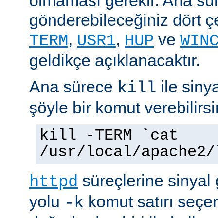
olmaması gerekir. Ana sü
gönderebileceğiniz dört çe
,
,
ve
TERM
USR1
HUP
WIN
geldikçe açıklanacaktır.
Ana sürece
ile siny
kill
şöyle bir komut verebilirsi
kill -TERM `cat
/usr/local/apache2/
süreçlerine sinyal
httpd
yolu
komut satırı seçe
-k