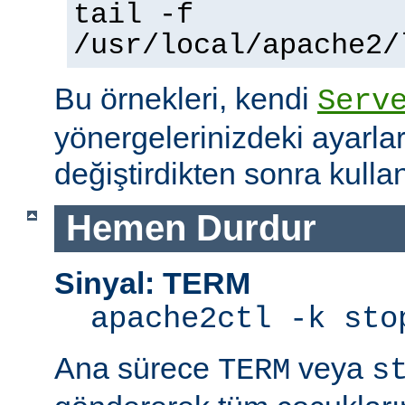
tail -f
/usr/local/apache2/
Bu örnekleri, kendi
Serv
yönergelerinizdeki ayarla
değiştirdikten sonra kullan
Hemen Durdur
Sinyal: TERM
apache2ctl -k sto
Ana sürece
veya
TERM
s