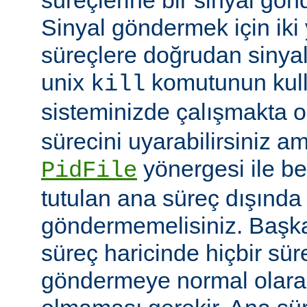
Sinyal göndermek için iki yo
süreçlere doğrudan sinya
unix
komutunun kulla
kill
sisteminizde çalışmakta o
sürecini uyarabilirsiniz a
yönergesi ile be
PidFile
tutulan ana süreç dışında 
göndermemelisiniz. Başka 
süreç haricinde hiçbir sür
göndermeye normal olarak