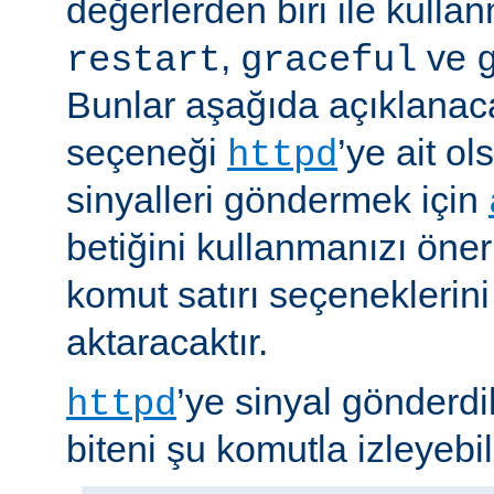
değerlerden biri ile kulla
,
ve
restart
graceful
Bunlar aşağıda açıklanaca
seçeneği
’ye ait o
httpd
sinyalleri göndermek için
betiğini kullanmanızı öner
komut satırı seçeneklerin
aktaracaktır.
’ye sinyal gönderdi
httpd
biteni şu komutla izleyebili