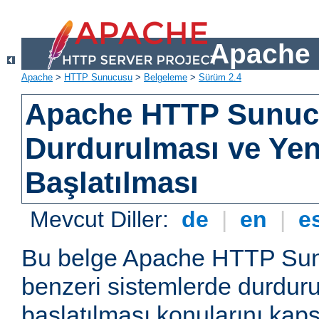
Apache 
Apache
>
HTTP Sunucusu
>
Belgeleme
>
Sürüm 2.4
Apache HTTP Sunu
Durdurulması ve Ye
Başlatılması
Mevcut Diller:
de
|
en
|
e
Bu belge Apache HTTP Su
benzeri sistemlerde durdur
başlatılması konularını kap