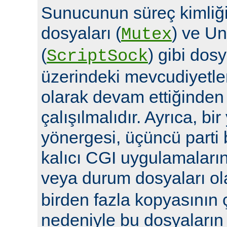
Sunucunun süreç kimliğin
dosyaları (
) ve Un
Mutex
(
) gibi dosy
ScriptSock
üzerindeki mevcudiyetle
olarak devam ettiğinde
çalışılmalıdır. Ayrıca, bi
yönergesi, üçüncü parti 
kalıcı CGI uygulamalarına 
veya durum dosyaları ola
birden fazla kopyasının 
nedeniyle bu dosyaların