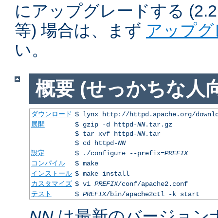
にアップグレードする (2.2.50
等) 場合は、まず
アップグ
い。
概要 (せっかちな人向
ダウンロード
$ lynx http://httpd.apache.org/downl
展開
$ gzip -d httpd-
NN
.tar.gz
$ tar xvf httpd-
NN
.tar
$ cd httpd-
NN
設定
$ ./configure --prefix=
PREFIX
コンパイル
$ make
インストール
$ make install
カスタマイズ
$ vi
PREFIX
/conf/apache2.conf
テスト
$
PREFIX
/bin/apache2ctl -k start
NN
は最新のバージョン