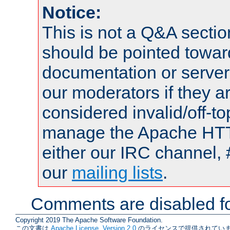
Notice:
This is not a Q&A sect
should be pointed towar
documentation or serve
our moderators if they a
considered invalid/off-t
manage the Apache HTTP
either our IRC channel, 
our
mailing lists
.
Comments are disabled fo
Copyright 2019 The Apache Software Foundation.
この文書は
Apache License, Version 2.0
のライセンスで提供されていま