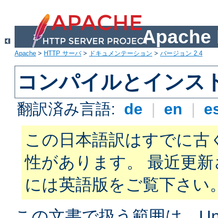
Apach
Apache
>
HTTP サーバ
>
ドキュメンテーション
>
バージョン 2.4
コンパイルとインス
翻訳済み言語:
de
|
en
|
e
この日本語訳はすでに古
性があります。 最近更
には英語版をご覧下さい
この文書で扱う範囲は、Unix