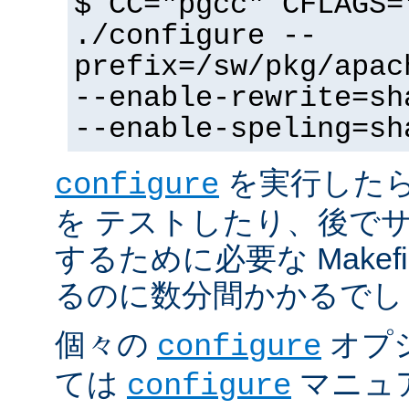
$ CC="pgcc" CFLAGS=
./configure --
prefix=/sw/pkg/apac
--enable-rewrite=sh
--enable-speling=sh
を実行した
configure
を テストしたり、後で
するために必要な Makef
るのに数分間かかるでし
個々の
オプ
configure
ては
マニュ
configure