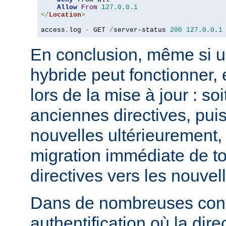
Allow
From
127.0
.
0.1
</
Location
>
access
.
log 
-
 GET 
/
server-status 
200
127.0
.
0.1
En conclusion, même si u
hybride peut fonctionner, 
lors de la mise à jour : so
anciennes directives, puis
nouvelles ultérieurement, 
migration immédiate de t
directives vers les nouvel
Dans de nombreuses conf
authentification où la dire