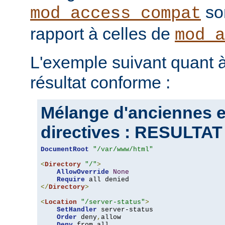
son
mod_access_compat
rapport à celles de
mod_a
L'exemple suivant quant à
résultat conforme :
Mélange d'anciennes e
directives : RESULT
DocumentRoot
"/var/www/html"
<
Directory
"/"
>
AllowOverride
None
Require
</
Directory
>
<
Location
"/server-status"
>
SetHandler
 server-status

Order
 deny
,
allow

Deny
 from all
