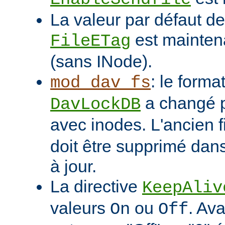
La valeur par défaut de 
est mainten
FileETag
(sans INode).
: le format
mod_dav_fs
a changé p
DavLockDB
avec inodes. L'ancien f
doit être supprimé dans
à jour.
La directive
KeepAliv
valeurs
ou
. Ava
On
Off