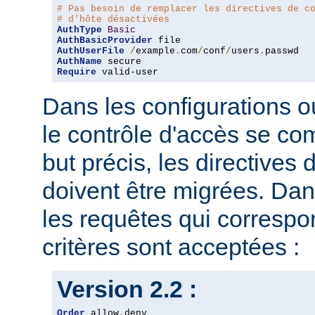
# Pas besoin de remplacer les directives de c
# d'hôte désactivées
AuthType
Basic
AuthBasicProvider
AuthUserFile
/
example
.
com
/
conf
/
users
.
AuthName
Require
 valid-user
Dans les configurations où
le contrôle d'accès se co
but précis, les directives
doivent être migrées. Dan
les requêtes qui corresp
critères sont acceptées :
Version 2.2 :
Order
 allow
,