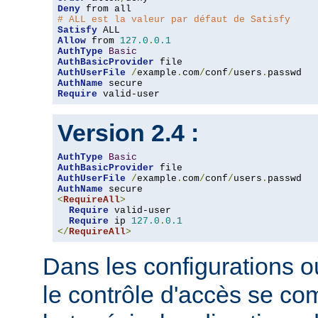
Deny
# ALL est la valeur par défaut de Satisfy
Satisfy
Allow
 from 
127.0
.
0.1
AuthType
Basic
AuthBasicProvider
AuthUserFile
/
example
.
com
/
conf
/
users
.
AuthName
Require
 valid-user
Version 2.4 :
AuthType
Basic
AuthBasicProvider
AuthUserFile
/
example
.
com
/
conf
/
users
.
AuthName
<
RequireAll
>
Require
 valid-user

Require
 ip 
127.0
.
0.1
</
RequireAll
>
Dans les configurations où
le contrôle d'accès se co