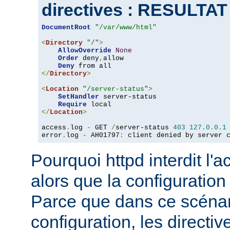
directives : RESULTA
DocumentRoot
"/var/www/html"
<
Directory
"/"
>
AllowOverride
None
Order
 deny
,
allow

Deny
</
Directory
>
<
Location
"/server-status"
>
SetHandler
 server-status

Require
</
Location
>
access
.
log 
-
 GET 
/
server-status 
403
127.0
.
0.1
error
.
log 
-
 AH01797
:
 client denied by server 
Pourquoi httpd interdit l'
alors que la configuration
Parce que dans ce scéna
configuration, les directiv