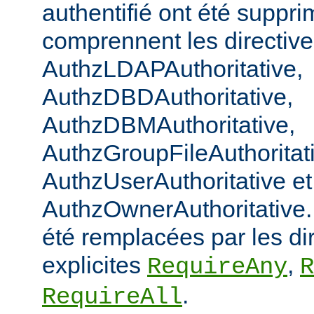
authentifié ont été suppri
comprennent les directiv
AuthzLDAPAuthoritative,
AuthzDBDAuthoritative,
AuthzDBMAuthoritative,
AuthzGroupFileAuthoritat
AuthzUserAuthoritative et
AuthzOwnerAuthoritative. 
été remplacées par les di
explicites
,
RequireAny
R
.
RequireAll