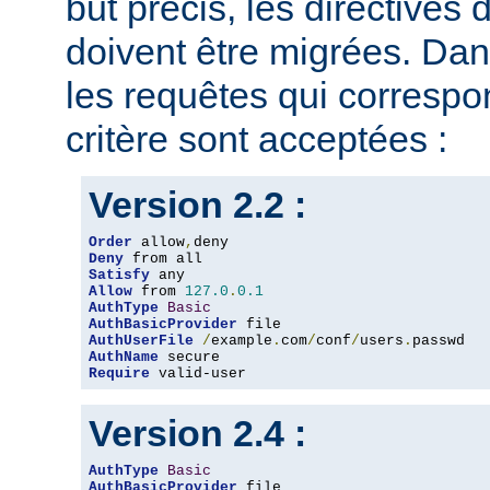
but précis, les directives
doivent être migrées. Dan
les requêtes qui corresp
critère sont acceptées :
Version 2.2 :
Order
 allow
,
Deny
Satisfy
Allow
 from 
127.0
.
0.1
AuthType
Basic
AuthBasicProvider
AuthUserFile
/
example
.
com
/
conf
/
users
.
AuthName
Require
 valid-user
Version 2.4 :
AuthType
Basic
AuthBasicProvider