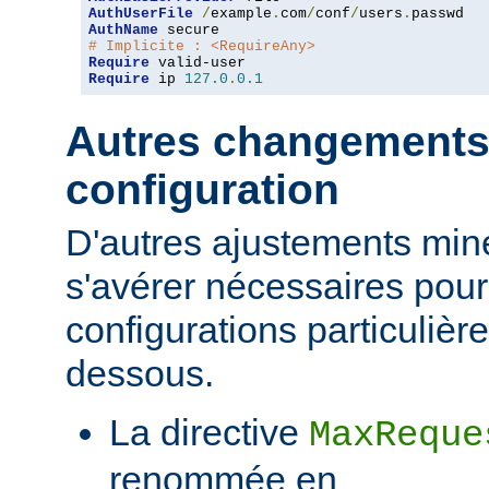
AuthUserFile
/
example
.
com
/
conf
/
users
.
AuthName
# Implicite : <RequireAny>
Require
Require
 ip 
127.0
.
0.1
Autres changements
configuration
D'autres ajustements min
s'avérer nécessaires pour
configurations particulièr
dessous.
La directive
MaxReque
renommée en