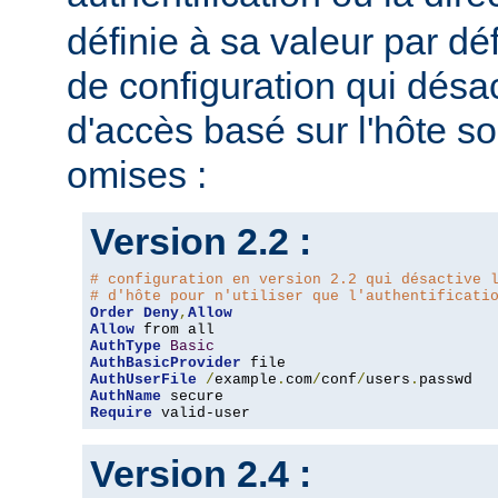
définie à sa valeur par dé
de configuration qui désac
d'accès basé sur l'hôte s
omises :
Version 2.2 :
# configuration en version 2.2 qui désactive 
# d'hôte pour n'utiliser que l'authentificati
Order
Deny
,
Allow
Allow
AuthType
Basic
AuthBasicProvider
AuthUserFile
/
example
.
com
/
conf
/
users
.
AuthName
Require
 valid-user
Version 2.4 :