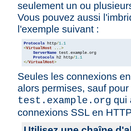
seulement un ou plusieurs
Vous pouvez aussi l'imb
l'exemple suivant :
Protocols
 http
/
1.1
<
VirtualHost
...>
ServerName
 test
.
example
.
org

Protocols
 h2 http
/
1.1
</
VirtualHost
>
Seules les connexions e
alors permises, sauf pour 
qui 
test.example.org
connexions SSL en HTTP
Utilisez une chaîne d'