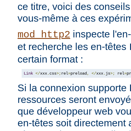
ce titre, voici des consei
vous-même à ces expérim
inspecte l'en
mod_http2
et recherche les en-têtes
certain format :
Link
</
xxx
.
css
>;
rel
=
preload
,
</
xxx
.
js
>;
 rel
=
p
Si la connexion support
ressources seront envoyée
que développeur web vous
en-têtes soit directement 