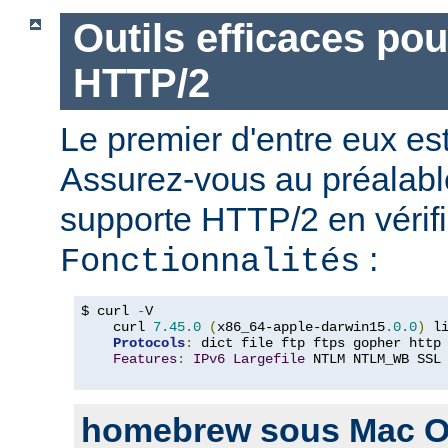
Outils efficaces po
HTTP/2
Le premier d'entre eux e
Assurez-vous au préalabl
supporte HTTP/2 en vérifi
:
Fonctionnalités
$ curl 
-
V

    curl 
7.45
.
0
(
x86_64-apple-darwin15
.
0.0
)
 l
Protocols
:
 dict file ftp ftps gopher http
Features
:
IPv6
Largefile
 NTLM NTLM_WB SSL
homebrew sous Mac O