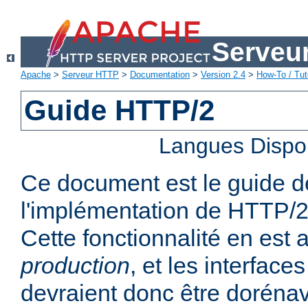
Serveu
Apache
>
Serveur HTTP
>
Documentation
>
Version 2.4
>
How-To / Tut
Guide HTTP/2
Langues Dispo
Ce document est le guide de 
l'implémentation de HTTP/2
Cette fonctionnalité en est
production
, et les interfaces
devraient donc être dorénav