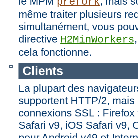
le MPM
, mais s
prefork
même traiter plusieurs re
simultanément, vous pouv
directive
H2MinWorkers
cela fonctionne.
Clients
La plupart des navigateu
supportent HTTP/2, mais
connexions SSL : Firefox
Safari v9, iOS Safari v9,
pour Android v49 et Inter