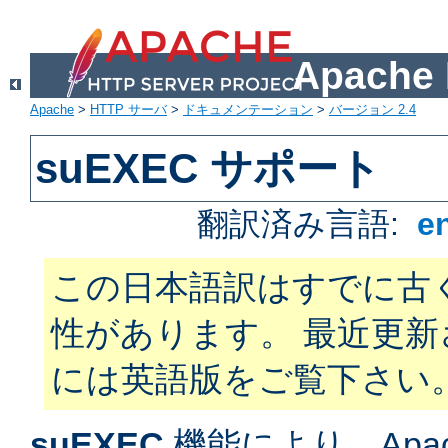
Apach
Apache
>
HTTP サーバ
>
ドキュメンテーション
>
バージョン 2.4
suEXEC サポート
翻訳済み言語:
e
この日本語訳はすでに古
性があります。 最近更
には英語版をご覧下さい
suEXEC
機能により、Apac