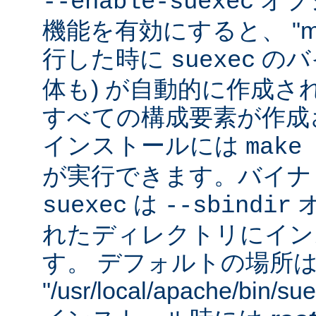
オプシ
--enable-suexec
機能を有効にすると、 "m
行した時に
のバイ
suexec
体も) が自動的に作成さ
すべての構成要素が作成
インストールには
make 
が実行できます。バイナ
は
suexec
--sbindir
れたディレクトリにイン
す。 デフォルトの場所
"/usr/local/apache/bin/