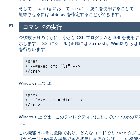
そして、
において
属性を使用することで、
config
sizefmt
短縮させるには
を指定することができます。
abbrev
コマンドの実行
今後数ヶ月のうちに、小さな CGI プログラムと SSI を
示します。 SSI にシェル (正確には
。Win32 な
/bin/sh
を行ないます。
<pre>
<!--#exec cmd="ls" -->
</pre>
Windows 上では、
<pre>
<!--#exec cmd="dir" -->
</pre>
Windows 上では、このディレクティブによっていくつかの
す。
この機能は非常に危険であり、どんなコードでも
タグに
exec
ザがページの内容を編集できる状況にあるならば、 この機能