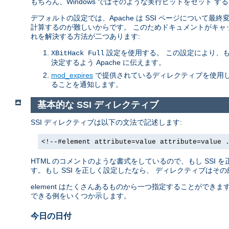
もちろん、Windows ではそのような実行ビットをセット
デフォルトの設定では、Apache は SSI ページについて
計算するのが難しいからです。 このためドキュメントがキャ
れを解決する方法が二つあります:
設定を使用する。 この設定により、
XBitHack Full
決定するよう Apache に伝えます。
mod_expires
で提供されているディレクティブを使用し
ることを通知します。
基本的な SSI ディレクティブ
SSI ディレクティブは以下の文法で記述します:
<!--#element attribute=value attribute=value 
HTML のコメントのような書式をしているので、もし SSI
す。もし SSI を正しく設定したなら、 ディレクティブはそ
element はたくさんあるものから一つ指定することができ
できる例をいくつか示します。
今日の日付