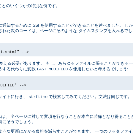
きることのいくつかの特別な例です。
通知するために SSI を使用することができることを述べました。 し
配置された次のコードは、ページにそのような タイムスタンプを入れるで
si.shtml" -->
換える必要があります。 もし、あらゆるファイルに張ることができる
うする代わりに変数
を使用したいと考えるでしょう:
LAST_MODIFIED
ODIFIED" -->
サイトに行き、
で検索してみてください。文法は同じです。
strftime
ば、 全ページに対して変項を行なうことが本当に苦痛となり得ること
特にそうでしょう。
ような更新にかかる負担を減らすことができます。 一つのフッタファ