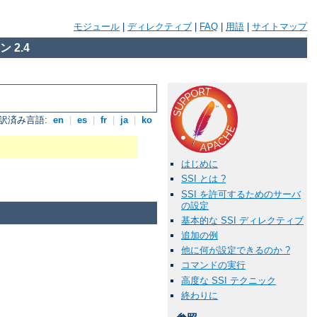
モジュール
|
ディレクティブ
|
FAQ
|
用語
|
サイトマップ
 2.4
訳済み言語:
en
|
es
|
fr
|
ja
|
ko
はじめに
SSI とは ?
SSI を許可するためのサーバ
の設定
基本的な SSI ディレクティブ
追加の例
他に何が設定できるのか ?
コマンドの実行
高度な SSI テクニック
終わりに