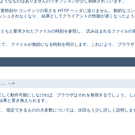
 するようなものはありませんのでオプションが少し制限されています。
最終変更時刻や コンテンツの長さを HTTP ヘッダに送りません。 動的な
ッシュされなくなり、 結果としてクライアントの性能が遅くなったよう
もともと要求されたファイルの時刻を参照し、 読み込まれるファイルの
て、 ファイルが無効になる時刻を明示します。これにより、 ブラウ
... -->
 を正しく動作可能にしなければ、ブラウザはそれを無視するでしょう。 し
の結果と置き換えられます。
ます。 指定できるものの大多数については、次回もう少し詳しく説明します