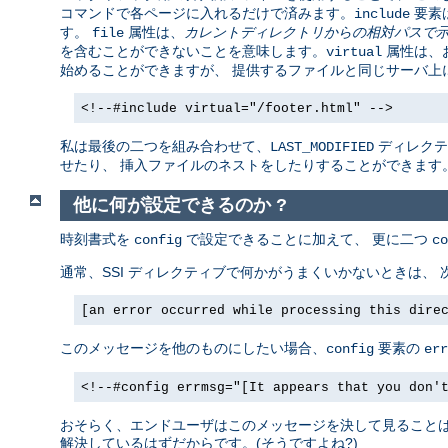
コマンドで各ページに入れるだけで済みます。
要素
include
す。
属性は、
カレントディレクトリからの相対パスで
file
を含むことができないことを意味します。
属性は、お
virtual
始めることができますが、 提供するファイルと同じサーバ上
<!--#include virtual="/footer.html" -->
私は最後の二つを組み合わせて、
ディレクテ
LAST_MODIFIED
せたり、 挿入ファイルのネストをしたりすることができます
他に何が設定できるのか ?
時刻書式を
で設定できることに加えて、 更に二つ
config
co
通常、SSI ディレクティブで何かがうまくいかないときは、
[an error occurred while processing this dire
このメッセージを他のものにしたい場合、
要素の
config
err
<!--#config errmsg="[It appears that you don'
おそらく、エンドユーザはこのメッセージを決して見ることはあ
解決しているはずだからです。(そうですよね?)