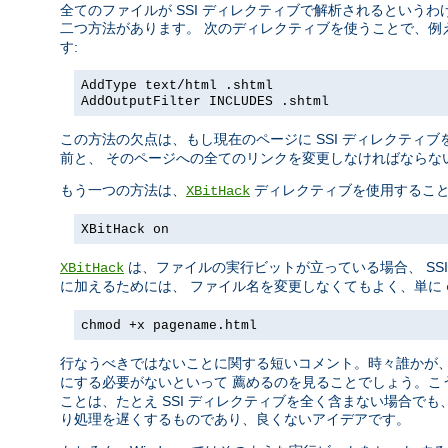
全てのファイルが SSI ディレクティブで解析されるというわ
二つ方法があります。 次のディレクティブを使うことで、例
す:
AddType text/html .shtml
AddOutputFilter INCLUDES .shtml
この方法の欠点は、もし現在のページに SSI ディレクティ
前と、 そのページへの全てのリンクを変更しなければならな
もう一つの方法は、
ディレクティブを使用すること
XBitHack
XBitHack on
は、ファイルの実行ビットが立っている場合、 SSI 
XBitHack
に加えるためには、 ファイル名を変更しなくてもよく、単に
chmod +x pagename.html
行なうべきではないことに関する短いコメント。時々誰かが
にする必要がないといって 薦めるのを見ることでしょう。こ
ことは、たとえ SSI ディレクティブを全く含まない場合でも
り処理を遅くするものであり、良くないアイデアです。