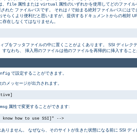
は、
属性または
属性のいずれかを使用してどのファイル
file
virtual
示された
ファイルパスです。 それは / で始まる絶対ファイルパスにはでき
そらくより便利だと思いますが、提供するドキュメントからの相対 URL
に存在しなくてはなりません。
ィブをフッタファイルの中に置くことがよくあります。 SSI ディレク
。すなわち、 挿入用のファイルは他のファイルを再帰的に挿入すること
で設定することができます。
nfig
 次のメッセージが出力されます。
ctive]
属性で変更することができます:
msg
t know how to use SSI]" -->
りません。 なぜなら、そのサイトが生きた状態になる前に SSI ディ