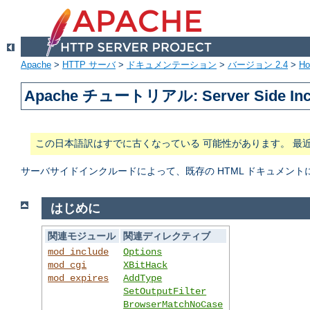
Apache
>
HTTP サーバ
>
ドキュメンテーション
>
バージョン 2.4
>
H
Apache チュートリアル: Server Side In
この日本語訳はすでに古くなっている 可能性があります。 最
サーバサイドインクルードによって、既存の HTML ドキュメン
はじめに
関連モジュール
関連ディレクティブ
mod_include
Options
mod_cgi
XBitHack
mod_expires
AddType
SetOutputFilter
BrowserMatchNoCase