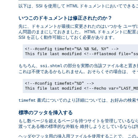
以下は、SSI を使用して HTML ドキュメントにおいてで
いつこのドキュメントは修正されたのか ?
先に、ドキュメントが最後に変更されたのはいつかを ユーザに
ん問題のままにしておきました。 HTML ドキュメントに
SSI を正しく動作可能にしておく必要があります。
<!--#config timefmt="%A %B %d, %Y" -->
This file last modified <!--#flastmod file="s
もちろん、
の部分を実際の当該ファイル名と置き
ssi.shtml
これは不便であるかもしれません。おそらくその場合は、 そ
<!--#config timefmt="%D" -->
This file last modified <!--#echo var="LAST_M
書式についてのより詳細については、お好みの検索
timefmt
標準のフッタを挿入する
もし数ページを超えるページを持つサイトを管理しているなら
渡ってある種の標準的な外観を 維持しようとしているならば
ヘッダやフッタ用の挿入用ファイルを使用することで、 この