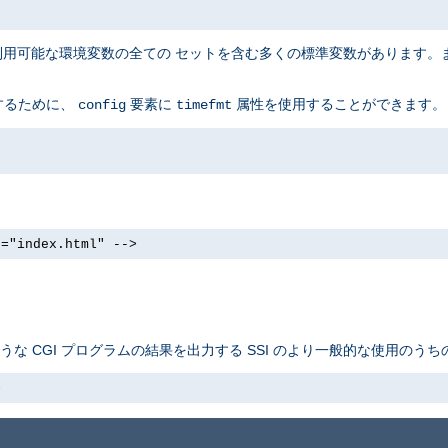
に利用可能な環境変数の全ての セットを含む多くの標準変数があります。
するために、
要素に
属性を使用することができます。
config
timefmt
e="index.html" -->
ような CGI プログラムの結果を出力する SSI のより一般的な使用のう
>