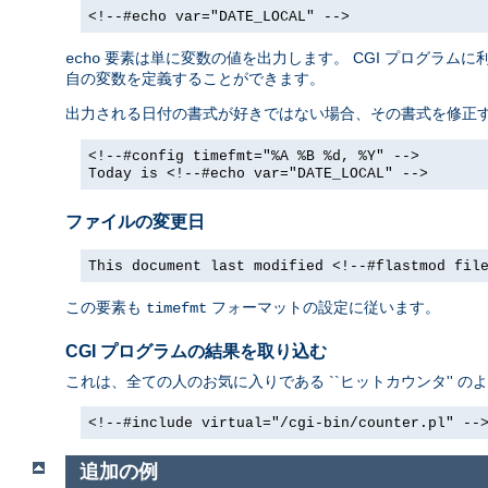
<!--#echo var="DATE_LOCAL" -->
要素は単に変数の値を出力します。 CGI プログラム
echo
自の変数を定義することができます。
出力される日付の書式が好きではない場合、その書式を修正
<!--#config timefmt="%A %B %d, %Y" -->
Today is <!--#echo var="DATE_LOCAL" -->
ファイルの変更日
This document last modified <!--#flastmod fil
この要素も
フォーマットの設定に従います。
timefmt
CGI プログラムの結果を取り込む
これは、全ての人のお気に入りである ``ヒットカウンタ'' の
<!--#include virtual="/cgi-bin/counter.pl" --
追加の例